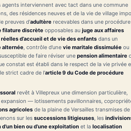
s agents interviennent avec tact dans une commune
lons, des résidences neuves et de la vie de village imp
de preuves d’
adultère
recevables dans une procédure
 filature discrète
opposables au
juge aux affaires
réelles d’accueil et de vie des enfants
dans un
 alternée
, contrôle d’une
vie maritale dissimulée
ou
usceptible de faire réviser une
pension alimentaire
e constat est établi dans le respect de la vie privée e
e strict cadre de l’
article 9 du Code de procédure
essoral
revêt à Villepreux une dimension particulière,
 expansion — lotissements pavillonnaires, copropriét
ons agricoles
de la plaine de Versailles transmises de
venons sur les
successions litigieuses
, les
indivision
 d’un bien ou d’une exploitation
et la
localisation