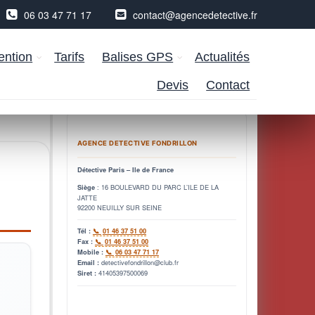
06 03 47 71 17
contact@agencedetective.fr
ention
Tarifs
Balises GPS
Actualités
Devis
Contact
AGENCE DETECTIVE FONDRILLON
Détective Paris – Ile de France
: 16 BOULEVARD DU PARC L’ILE DE LA
Siège
JATTE
92200 NEUILLY SUR SEINE
Tél :
01 46 37 51 00
Fax :
01 46 37 51 00
Mobile :
06 03 47 71 17
detectivefondrillon@club.fr
Email :
41405397500069
Siret :