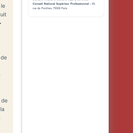
29,
Conseil National Supérieur Professionnel :
 le
rue de Ponthieu 75008 Paris
uit
-
 de
e
, de
la
t