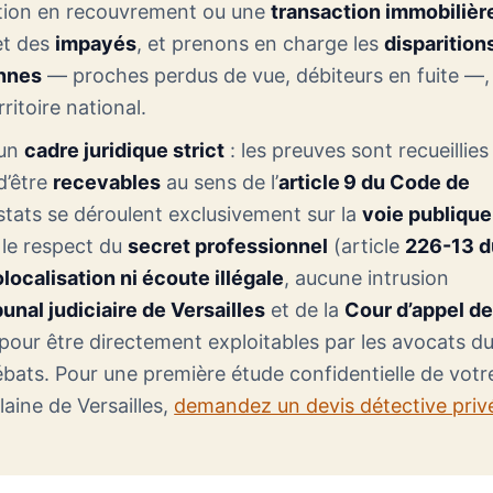
tion en recouvrement ou une
transaction immobilièr
t des
impayés
, et prenons en charge les
disparition
nnes
— proches perdus de vue, débiteurs en fuite —,
ritoire national.
 un
cadre juridique strict
: les preuves sont recueillies
d’être
recevables
au sens de l’
article 9 du Code de
nstats se déroulent exclusivement sur la
voie publique
 le respect du
secret professionnel
(article
226-13 d
ocalisation ni écoute illégale
, aucune intrusion
bunal judiciaire de Versailles
et de la
Cour d’appel d
 pour être directement exploitables par les avocats d
bats. Pour une première étude confidentielle de votr
laine de Versailles,
demandez un devis détective priv