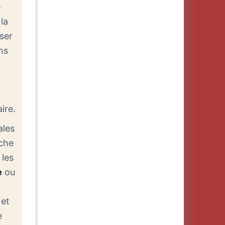
e
la
ser
ns
ire.
ales
che
, les
e
ou
 et
e