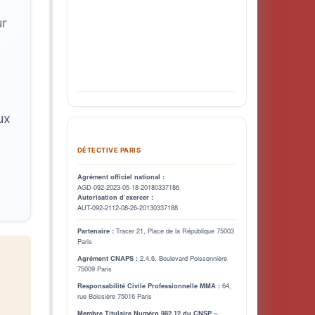
ur
ux
DÉTECTIVE PARIS
Agrément officiel national :
AGD-092-2023-05-18-20180337186
Autorisation d’exercer :
AUT-092-2112-08-26-20130337188
Tracer 21, Place de la République 75003
Partenaire :
Paris
2.4.6. Boulevard Poissonnière
Agrément CNAPS :
75009 Paris
64,
Responsabilité Civile Professionnelle MMA :
rue Boissière 75016 Paris
Membre Titulaire Numéro 982.12 du CNSP –