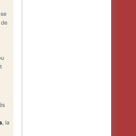
ose
 de
ou
t
és
s
, la