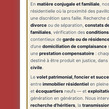
En
matière conjugale et familiale
, no
résidentielle où la proximité des pavil
une discrétion sans faille. Recherche 
divorce
ou de séparation,
constats de
familiales
, vérification des
conditions 
contentieux de
garde ou de résidence
d’une
domiciliation de complaisance
s
une
prestation compensatoire
: chaqu
destiné à être produit en justice, dans l
civile
.
Le
volet patrimonial, foncier et succ
entre
immobilier résidentiel
en pleine
et
écoquartiers
neufs — et
exploitati
génération en génération. Nous inter
recherche d’héritiers
, la
transmission