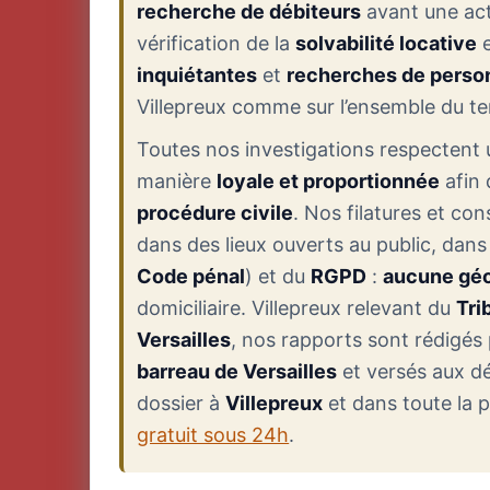
recherche de débiteurs
avant une ac
vérification de la
solvabilité locative
e
inquiétantes
et
recherches de perso
Villepreux comme sur l’ensemble du ter
Toutes nos investigations respectent
manière
loyale et proportionnée
afin 
procédure civile
. Nos filatures et co
dans des lieux ouverts au public, dans
Code pénal
) et du
RGPD
:
aucune géol
domiciliaire. Villepreux relevant du
Tri
Versailles
, nos rapports sont rédigés
barreau de Versailles
et versés aux dé
dossier à
Villepreux
et dans toute la p
gratuit sous 24h
.