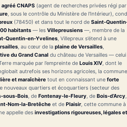
é agréé CNAPS
(agent de recherches privées régi par
eure
, sous le contrôle du Ministère de l’Intérieur), cond
preux
(78450) et dans tout le nord de
Saint-Quentin
600 habitants
— les
Villepreusiens
—, membre de la
nt-Quentin-en-Yvelines
, Villepreux s’étend à une
rsailles
, au cœur de la
plaine de Versailles
,
tive du Grand Canal
du château de Versailles — celui
 Terre marquée par l’empreinte de
Louis XIV
, dont le
globait autrefois ses horizons agricoles, la commun
lière et maraîchère
tout en connaissant une
forte
e nouveaux quartiers et écoquartiers (secteur des
s-sous-Bois
, de
Fontenay-le-Fleury
, de
Bois-d’Arcy
int-Nom-la-Bretêche
et de
Plaisir
, cette commune à 
ine appelle des
investigations rigoureuses, légales e