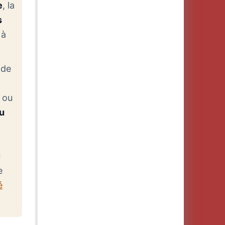
e
, la
s
 à
 de
ou
u
e
u
e
é