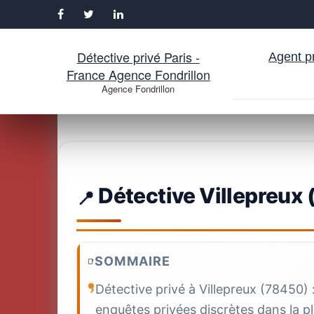
Détective privé Paris -
Agent pr
France Agence Fondrillon
Agence Fondrillon
Aller
au
contenu
Détective Villepreux 
SOMMAIRE
Détective privé à Villepreux (78450) 
enquêtes privées discrètes dans la p