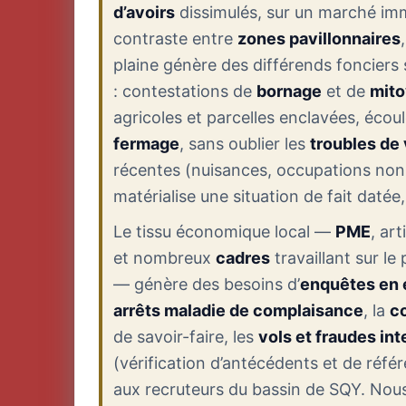
d’avoirs
dissimulés, sur un marché immo
contraste entre
zones pavillonnaires
plaine génère des différends fonciers
: contestations de
bornage
et de
mit
agricoles et parcelles enclavées, écoul
fermage
, sans oublier les
troubles de
récentes (nuisances, occupations non
matérialise une situation de fait datée,
Le tissu économique local —
PME
, ar
et nombreux
cadres
travaillant sur le 
— génère des besoins d’
enquêtes en 
arrêts maladie de complaisance
, la
c
de savoir-faire, les
vols et fraudes in
(vérification d’antécédents et de réfé
aux recruteurs du bassin de SQY. No