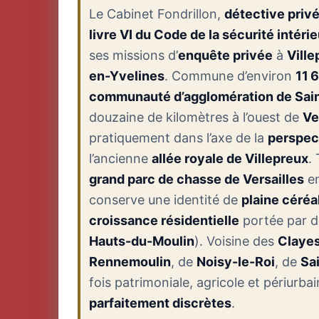
Le Cabinet Fondrillon,
détective priv
livre VI du Code de la sécurité intéri
ses missions d’
enquête privée
à
Ville
en-Yvelines
. Commune d’environ
11 
communauté d’agglomération de Sai
douzaine de kilomètres à l’ouest de
Ve
pratiquement dans l’axe de la
perspec
l’ancienne
allée royale de Villepreux
.
grand parc de chasse de Versailles
en
conserve une identité de
plaine céréa
croissance résidentielle
portée par d
Hauts-du-Moulin
). Voisine des
Claye
Rennemoulin
, de
Noisy-le-Roi
, de
Sa
fois patrimoniale, agricole et périurba
parfaitement discrètes
.