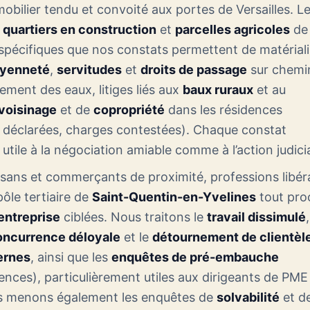
bilier tendu et convoité aux portes de Versailles. L
,
quartiers en construction
et
parcelles agricoles
de 
 spécifiques que nos constats permettent de matériali
oyenneté
,
servitudes
et
droits de passage
sur chemi
ement des eaux, litiges liés aux
baux ruraux
et au
 voisinage
et de
copropriété
dans les résidences
 déclarées, charges contestées). Chaque constat
 utile à la négociation amiable comme à l’action judicia
tisans et commerçants de proximité, professions libér
pôle tertiaire de
Saint-Quentin-en-Yvelines
tout pro
entreprise
ciblées. Nous traitons le
travail dissimulé
oncurrence déloyale
et le
détournement de clientèl
ternes
, ainsi que les
enquêtes de pré-embauche
rences), particulièrement utiles aux dirigeants de PME
us menons également les enquêtes de
solvabilité
et d