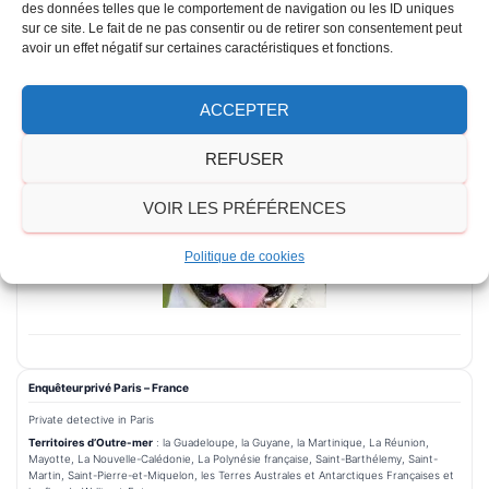
01 46 37 51 00
Tél :
des données telles que le comportement de navigation ou les ID uniques
sur ce site. Le fait de ne pas consentir ou de retirer son consentement peut
06 03 47 71 17
Mobile :
avoir un effet négatif sur certaines caractéristiques et fonctions.
E-mail :
contact@agencedetective.fr
41405397500069
SIRET :
ACCEPTER
REFUSER
VOIR LES PRÉFÉRENCES
Politique de cookies
Enquêteur privé Paris – France
Private detective in Paris
Territoires d’Outre-mer
: la Guadeloupe, la Guyane, la Martinique, La Réunion,
Mayotte, La Nouvelle-Calédonie, La Polynésie française, Saint-Barthélemy, Saint-
Martin, Saint-Pierre-et-Miquelon, les Terres Australes et Antarctiques Françaises et