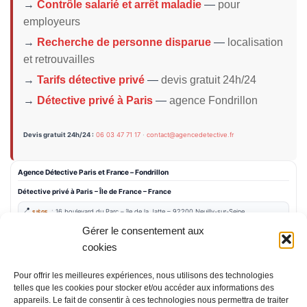
→
Contrôle salarié et arrêt maladie
—
pour
employeurs
→
Recherche de personne disparue
—
localisation
et retrouvailles
→
Tarifs détective privé
—
devis gratuit 24h/24
→
Détective privé à Paris
—
agence Fondrillon
Devis gratuit 24h/24 :
06 03 47 71 17
·
contact@agencedetective.fr
Agence Détective Paris et France – Fondrillon
Détective privé à Paris
– Île de France – France
:
16 boulevard du Parc –
île de la Jatte – 9
2200 Neuilly-sur-Seine
SIÈGE
Gérer le consentement aux
Agence Détective Paris – France
cookies
Détective agréé à Paris
Détective
priv
é
Paris
Pour offrir les meilleures expériences, nous utilisons des technologies
Détective à Paris
telles que les cookies pour stocker et/ou accéder aux informations des
Détective Paris
appareils. Le fait de consentir à ces technologies nous permettra de traiter