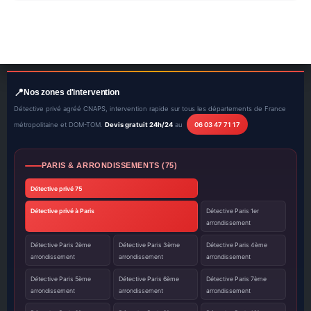
Nos zones d'intervention
Détective privé agréé CNAPS, intervention rapide sur tous les départements de France
métropolitaine et DOM-TOM.
Devis gratuit 24h/24
au
06 03 47 71 17
PARIS & ARRONDISSEMENTS (75)
Détective privé 75
Détective privé à Paris
Détective Paris 1er
arrondissement
Détective Paris 2ème
Détective Paris 3ème
Détective Paris 4ème
arrondissement
arrondissement
arrondissement
Détective Paris 5ème
Détective Paris 6ème
Détective Paris 7ème
arrondissement
arrondissement
arrondissement