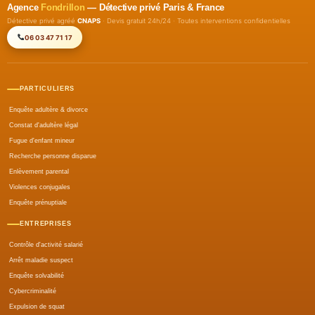
Agence
Fondrillon
— Détective privé Paris & France
Détective privé agréé
CNAPS
· Devis gratuit 24h/24 · Toutes interventions confidentielles
06 03 47 71 17
PARTICULIERS
Enquête adultère & divorce
Constat d'adultère légal
Fugue d'enfant mineur
Recherche personne disparue
Enlèvement parental
Violences conjugales
Enquête prénuptiale
ENTREPRISES
Contrôle d'activité salarié
Arrêt maladie suspect
Enquête solvabilité
Cybercriminalité
Expulsion de squat