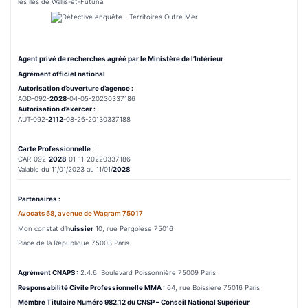
les îles de Wallis-et-Futuna.
Agent privé de recherches agréé par le Ministère de l’Intérieur
Agrément officiel national
Autorisation d’ouverture d’agence :
AGD-092-
2028
-04-05-20230337186
Autorisation d’exercer :
AUT-092-
2112
-08-26-20130337188
Carte Professionnelle
:
CAR-092-
2028
-01-11-20220337186
Valable du 11/01/2023 au 11/01/
2028
Partenaires :
Avocats 58, avenue de Wagram 75017
Mon constat d’
huissier
10, rue Pergolèse 75016
Place de la République 75003 Paris
Agrément CNAPS :
2.4.6. Boulevard Poissonnière 75009 Paris
Responsabilité Civile Professionnelle MMA :
64, rue Boissière 75016 Paris
Membre Titulaire Numéro 982.12 du CNSP – Conseil National Supérieur