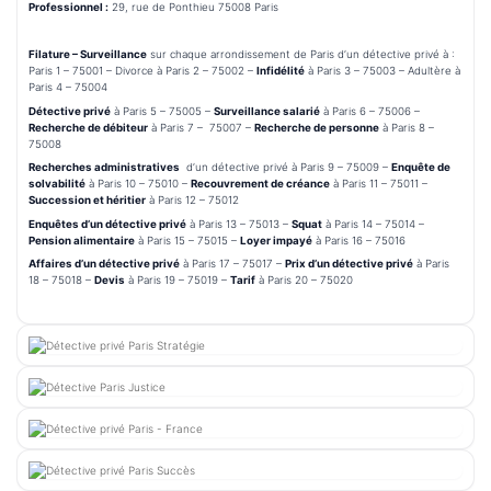
Professionnel :
29, rue de Ponthieu 75008 Paris
Filature – Surveillance
sur chaque arrondissement de Paris d’un détective privé à :
Paris 1 – 75001 – Divorce à Paris 2 – 75002 –
Infidélité
à Paris 3 – 75003 – Adultère à
Paris 4 – 75004
Détective privé
à Paris 5 – 75005 –
Surveillance salarié
à Paris 6 – 75006 –
Recherche de débiteur
à Paris 7 – 75007 –
Recherche de personne
à Paris 8 –
75008
Recherches administratives
d’un détective privé à Paris 9 – 75009 –
Enquête de
solvabilité
à Paris 10 – 75010 –
Recouvrement de créance
à Paris 11 – 75011 –
Succession et héritier
à Paris 12 – 75012
Enquêtes d’un détective privé
à Paris 13 – 75013 –
Squat
à Paris 14 – 75014 –
Pension alimentaire
à Paris 15 – 75015 –
Loyer impayé
à Paris 16 – 75016
Affaires d’un détective privé
à Paris 17 – 75017 –
Prix d’un détective privé
à Paris
18 – 75018 –
Devis
à Paris 19 – 75019 –
Tarif
à Paris 20 – 75020