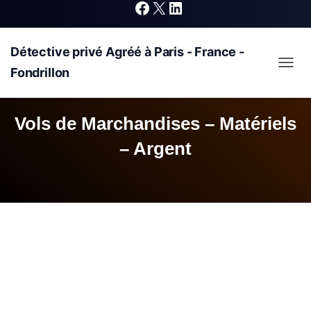
F
X
L
Détective privé Agréé à Paris - France -
a
i
Fondrillon
OUVRI
c
n
Vols de Marchandises – Matériels
e
k
– Argent
b
e
o
d
o
I
k
n