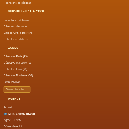
Recherche de débiteur
SURVEILLANCE & TECH
Surveillance et filature
Détection d'écoutes
Balises GPS & trackers
Détectives célèbres
ZONES
Détective Paris (75)
Détective Marseille (13)
Détective Lyon (69)
Détective Bordeaux (33)
Île-de-France
Toutes les villes →
AGENCE
Accueil
Tarifs & devis gratuit
Agréé CNAPS
Offres d'emploi