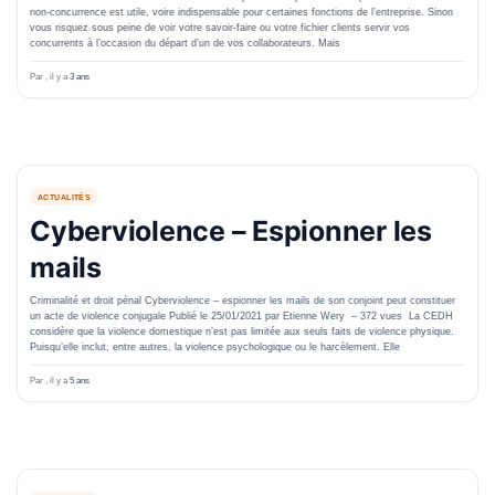
non-concurrence est utile, voire indispensable pour certaines fonctions de l’entreprise. Sinon
vous risquez sous peine de voir votre savoir-faire ou votre fichier clients servir vos
concurrents à l’occasion du départ d’un de vos collaborateurs. Mais
Par
, il y a
3 ans
ACTUALITÉS
Cyberviolence – Espionner les
mails
Criminalité et droit pénal Cyberviolence – espionner les mails de son conjoint peut constituer
un acte de violence conjugale Publié le 25/01/2021 par Etienne Wery – 372 vues La CEDH
considère que la violence domestique n’est pas limitée aux seuls faits de violence physique.
Puisqu’elle inclut, entre autres, la violence psychologique ou le harcèlement. Elle
Par
, il y a
5 ans