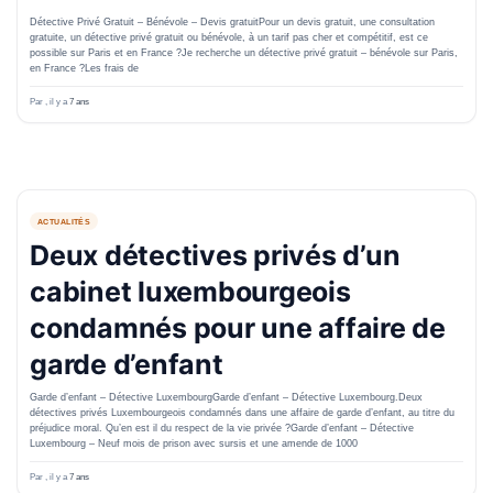
Détective Privé Gratuit – Bénévole – Devis gratuitPour un devis gratuit, une consultation
gratuite, un détective privé gratuit ou bénévole, à un tarif pas cher et compétitif, est ce
possible sur Paris et en France ?Je recherche un détective privé gratuit – bénévole sur Paris,
en France ?Les frais de
Par
, il y a
7 ans
ACTUALITÉS
Deux détectives privés d’un
cabinet luxembourgeois
condamnés pour une affaire de
garde d’enfant
Garde d’enfant – Détective LuxembourgGarde d’enfant – Détective Luxembourg.Deux
détectives privés Luxembourgeois condamnés dans une affaire de garde d’enfant, au titre du
préjudice moral. Qu’en est il du respect de la vie privée ?Garde d’enfant – Détective
Luxembourg – Neuf mois de prison avec sursis et une amende de 1000
Par
, il y a
7 ans