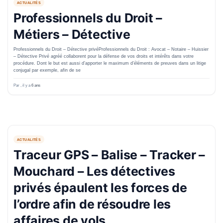
ACTUALITÉS
Professionnels du Droit –
Métiers – Détective
Professionnels du Droit – Détective privéProfessionnels du Droit : Avocat – Notaire – Huissier
– Détective Privé agréé collaborent pour la défense de vos droits et intérêts dans votre
procédure. Dont le but est aussi d’apporter le maximum d’éléments de preuves dans un litige
conjugal par exemple, afin de se
Par
, il y a
6 ans
ACTUALITÉS
Traceur GPS – Balise – Tracker –
Mouchard – Les détectives
privés épaulent les forces de
l’ordre afin de résoudre les
affaires de vols