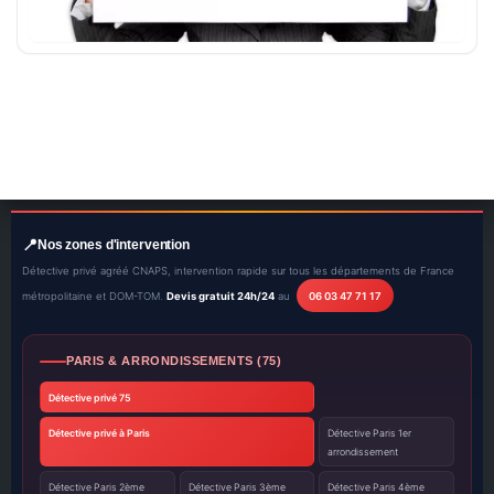
Nos zones d'intervention
Détective privé agréé CNAPS, intervention rapide sur tous les départements de France
métropolitaine et DOM-TOM.
Devis gratuit 24h/24
au
06 03 47 71 17
PARIS & ARRONDISSEMENTS (75)
Détective privé 75
Détective privé à Paris
Détective Paris 1er
arrondissement
Détective Paris 2ème
Détective Paris 3ème
Détective Paris 4ème