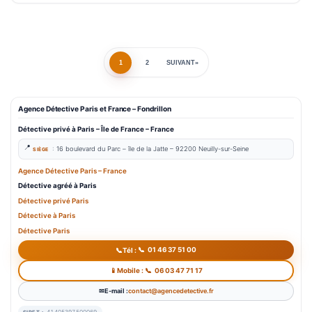
Pagination
1
2
SUIVANT
des
Agence Détective Paris et France – Fondrillon
publications
Détective privé à Paris
– Île de France – France
:
16 boulevard du Parc –
île de la Jatte – 9
2200 Neuilly-sur-Seine
SIÈGE
Agence Détective Paris – France
Détective agréé à Paris
Détective
priv
é
Paris
Détective à Paris
Détective Paris
01 46 37 51 00
Tél :
06 03 47 71 17
Mobile :
E-mail :
contact@agencedetective.fr
41405397500069