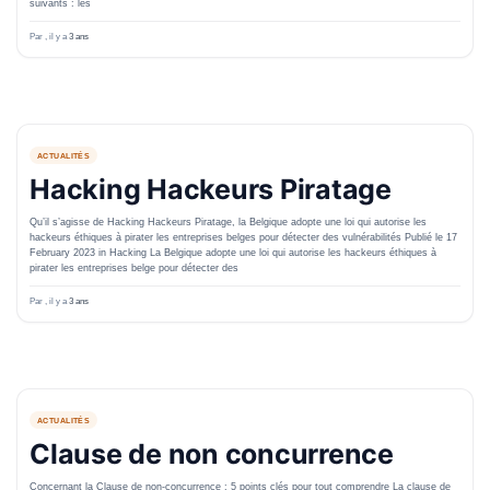
suivants : les
Par
, il y a
3 ans
ACTUALITÉS
Hacking Hackeurs Piratage
Qu’il s’agisse de Hacking Hackeurs Piratage, la Belgique adopte une loi qui autorise les
hackeurs éthiques à pirater les entreprises belges pour détecter des vulnérabilités Publié le 17
February 2023 in Hacking La Belgique adopte une loi qui autorise les hackeurs éthiques à
pirater les entreprises belge pour détecter des
Par
, il y a
3 ans
ACTUALITÉS
Clause de non concurrence
Concernant la Clause de non-concurrence : 5 points clés pour tout comprendre La clause de