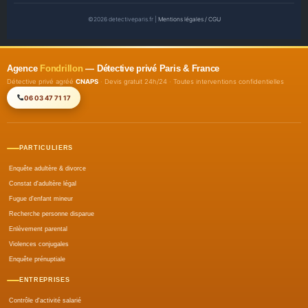
©2026 detectiveparis.fr |
Mentions légales / CGU
Agence
Fondrillon
— Détective privé Paris & France
Détective privé agréé
CNAPS
· Devis gratuit 24h/24 · Toutes interventions confidentielles
06 03 47 71 17
PARTICULIERS
Enquête adultère & divorce
Constat d'adultère légal
Fugue d'enfant mineur
Recherche personne disparue
Enlèvement parental
Violences conjugales
Enquête prénuptiale
ENTREPRISES
Contrôle d'activité salarié