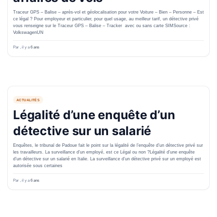
Traceur GPS – Balise – après-vol et géolocalisation pour votre Voiture – Bien – Personne – Est
ce légal ? Pour employeur et particulier, pour quel usage, au meilleur tarif, un détective privé
vous renseigne sur le Traceur GPS – Balise – Tracker avec ou sans carte SIMSource :
VolkswagenUN
Par
, il y a
6 ans
ACTUALITÉS
Légalité d’une enquête d’un
détective sur un salarié
Enquêtes, le tribunal de Padoue fait le point sur la légalité de l’enquête d’un détective privé sur
les travailleurs. La surveillance d’un employé, est ce Légal ou non ?Légalité d’une enquête
d’un détective sur un salarié en Italie. La surveillance d’un détective privé sur un employé est
autorisée sous certaines
Par
, il y a
6 ans