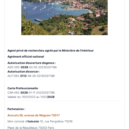
Agent privé de recherches agréé par le Ministère de l’Intérieur
Agrément officiel national
Autorisation d’ouverture d’agence :
AGD-092-
2028
-04-05-20230337186
Autorisation d’exercer :
AUT-092-
2112
-08-26-20130337188
Carte Professionnelle
:
CAR-092-
2028
-01-11-20220337186
Valable du 11/01/2023 au 11/01/
2028
Partenaires :
Avocats 58, avenue de Wagram 75017
Mon constat d’
huissier
10, rue Pergolèse 75016
Place de la République 75003 Paris