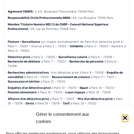
Agrément CNAPS :
2.4.6. Boulevard Poissonnière 75009 Paris
Responsabilité Civile Professionnelle MMA :
64, rue Boissière 75016 Paris
Membre Titulaire Numéro 982.12 du CNSP – Conseil National Supérieur
Professionnel :
29, rue de Ponthieu 75008 Paris
Filature – Surveillance
sur chaque arrondissement de Paris d’un détective privé à :
Paris 1 – 75001 – Divorce à Paris 2 – 75002 –
Infidélité
à Paris 3 – 75003 – Adultère à
Paris 4 – 75004
Détective privé
à Paris 5 – 75005 –
Surveillance salarié
à Paris 6 – 75006 –
Recherche de débiteur
à Paris 7 – 75007 –
Recherche de personne
à Paris 8 –
75008
Recherches administratives
d’un détective privé à Paris 9 – 75009 –
Enquête de
solvabilité
à Paris 10 – 75010 –
Recouvrement de créance
à Paris 11 – 75011 –
Succession et héritier
à Paris 12 – 75012
Enquêtes d’un détective privé
à Paris 13 – 75013 –
Squat
à Paris 14 – 75014 –
Pension alimentaire
à Paris 15 – 75015 –
Loyer impayé
à Paris 16 – 75016
Affaires d’un détective privé
à Paris 17 – 75017 –
Prix d’un détective privé
à Paris
18 – 75018 –
Devis
à Paris 19 – 75019 –
Tarif
à Paris 20 – 75020
Gérer le consentement aux
cookies
Pour offrir les meilleures expériences, nous utilisons des technologies