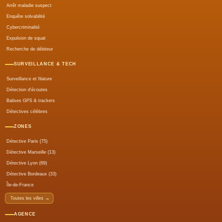
Arrêt maladie suspect
Enquête solvabilité
Cybercriminalité
Expulsion de squat
Recherche de débiteur
SURVEILLANCE & TECH
Surveillance et filature
Détection d'écoutes
Balises GPS & trackers
Détectives célèbres
ZONES
Détective Paris (75)
Détective Marseille (13)
Détective Lyon (69)
Détective Bordeaux (33)
Île-de-France
Toutes les villes →
AGENCE