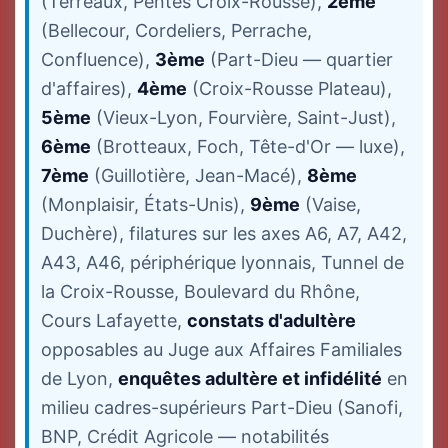
(Terreaux, Pentes Croix-Rousse),
2ème
(Bellecour, Cordeliers, Perrache,
Confluence),
3ème
(Part-Dieu — quartier
d'affaires),
4ème
(Croix-Rousse Plateau),
5ème
(Vieux-Lyon, Fourvière, Saint-Just),
6ème
(Brotteaux, Foch, Tête-d'Or — luxe),
7ème
(Guillotière, Jean-Macé),
8ème
(Monplaisir, États-Unis),
9ème
(Vaise,
Duchère), filatures sur les axes A6, A7, A42,
A43, A46, périphérique lyonnais, Tunnel de
la Croix-Rousse, Boulevard du Rhône,
Cours Lafayette,
constats d'adultère
opposables au Juge aux Affaires Familiales
de Lyon,
enquêtes adultère et infidélité
en
milieu cadres-supérieurs Part-Dieu (Sanofi,
BNP, Crédit Agricole — notabilités