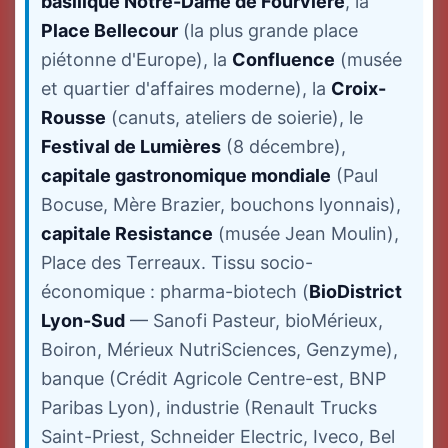
basilique Notre-Dame de Fourvière
, la
Place Bellecour
(la plus grande place
piétonne d'Europe), la
Confluence
(musée
et quartier d'affaires moderne), la
Croix-
Rousse
(canuts, ateliers de soierie), le
Festival de Lumières
(8 décembre),
capitale gastronomique mondiale
(Paul
Bocuse, Mère Brazier, bouchons lyonnais),
capitale Resistance
(musée Jean Moulin),
Place des Terreaux. Tissu socio-
économique : pharma-biotech (
BioDistrict
Lyon-Sud
— Sanofi Pasteur, bioMérieux,
Boiron, Mérieux NutriSciences, Genzyme),
banque (Crédit Agricole Centre-est, BNP
Paribas Lyon), industrie (Renault Trucks
Saint-Priest, Schneider Electric, Iveco, Bel