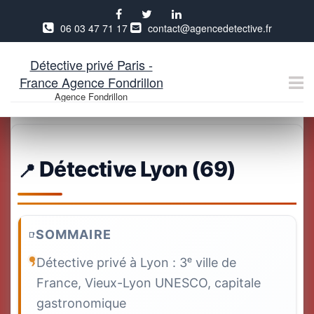
06 03 47 71 17
contact@agencedetective.fr
Détective privé Paris -
France Agence Fondrillon
Agence Fondrillon
Aller
au
contenu
Détective Lyon (69)
SOMMAIRE
Détective privé à Lyon : 3ᵉ ville de
France, Vieux-Lyon UNESCO, capitale
gastronomique