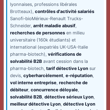
lyonnaises, professions libérales
Brotteaux),
contrôles d'activité salariés
Sanofi-bioMérieux-Renault Trucks-
Schneider,
arrêt maladie abusif
,
recherches de personnes
en milieu
universitaire (160k étudiants) et
international (expatriés UK-USA-Italie
pharma-biotech),
vérifications de
solvabilité B2B
avant cession dans la
pharma-biotech,
tarif détective Lyon
sur
devis,
cyberharcèlement
,
e-réputation
,
vol interne entreprise
,
recherche de
débiteur
,
concurrence déloyale
,
solvabilité B2B
,
détective sérieux Lyon
,
meilleur détective Lyon
,
détective Lyon