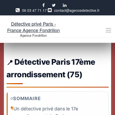
06 03 47 71 17
contact@agencedetective.fr
Détective privé Paris -
France Agence Fondrillon
Agence Fondrillon
Aller
au
contenu
Détective Paris 17ème
arrondissement (75)
SOMMAIRE
Un détective privé dans le 17e