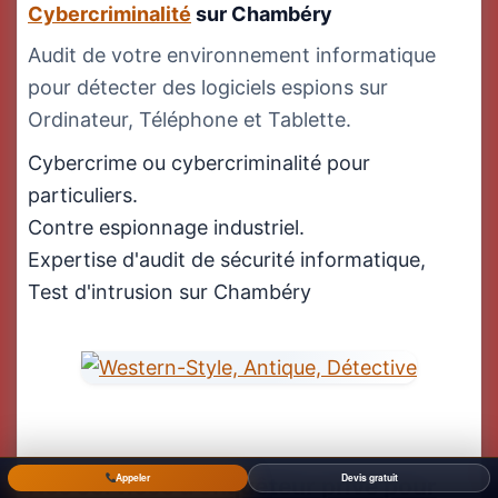
Cybercriminalité
sur Chambéry
Audit de votre environnement informatique
pour détecter des logiciels espions sur
Ordinateur, Téléphone et Tablette.
Cybercrime ou cybercriminalité pour
particuliers.
Contre espionnage industriel.
Expertise d'audit de sécurité informatique,
Test d'intrusion sur Chambéry
Appeler
Devis gratuit
Nos services d'enquêteur privé pour