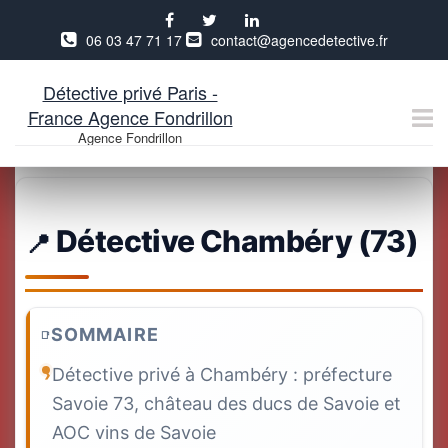
06 03 47 71 17
contact@agencedetective.fr
Détective privé Paris -
France Agence Fondrillon
Agence Fondrillon
Aller
au
contenu
Détective Chambéry (73)
SOMMAIRE
Détective privé à Chambéry : préfecture
Savoie 73, château des ducs de Savoie et
AOC vins de Savoie