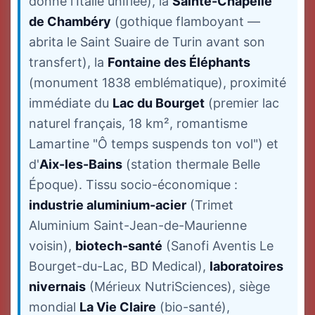
donné l'Italie unifiée), la
Sainte-Chapelle
de Chambéry
(gothique flamboyant —
abrita le Saint Suaire de Turin avant son
transfert), la
Fontaine des Éléphants
(monument 1838 emblématique), proximité
immédiate du
Lac du Bourget
(premier lac
naturel français, 18 km², romantisme
Lamartine "Ô temps suspends ton vol") et
d'
Aix-les-Bains
(station thermale Belle
Époque). Tissu socio-économique :
industrie aluminium-acier
(Trimet
Aluminium Saint-Jean-de-Maurienne
voisin),
biotech-santé
(Sanofi Aventis Le
Bourget-du-Lac, BD Medical),
laboratoires
nivernais
(Mérieux NutriSciences), siège
mondial
La Vie Claire
(bio-santé),