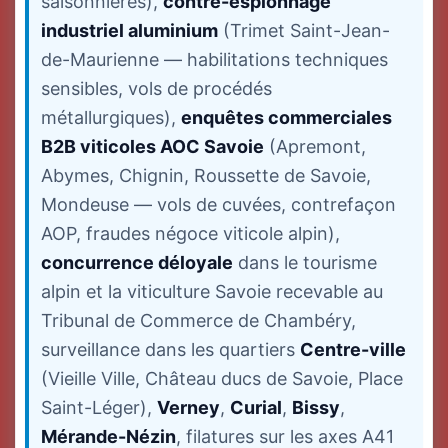
saisonnières),
contre-espionnage
industriel aluminium
(Trimet Saint-Jean-
de-Maurienne — habilitations techniques
sensibles, vols de procédés
métallurgiques),
enquêtes commerciales
B2B viticoles AOC Savoie
(Apremont,
Abymes, Chignin, Roussette de Savoie,
Mondeuse — vols de cuvées, contrefaçon
AOP, fraudes négoce viticole alpin),
concurrence déloyale
dans le tourisme
alpin et la viticulture Savoie recevable au
Tribunal de Commerce de Chambéry,
surveillance dans les quartiers
Centre-ville
(Vieille Ville, Château ducs de Savoie, Place
Saint-Léger),
Verney
,
Curial
,
Bissy
,
Mérande-Nézin
, filatures sur les axes A41