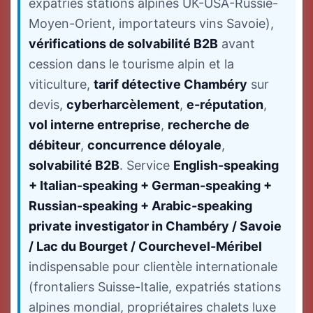
expatriés stations alpines UK-USA-Russie-
Moyen-Orient, importateurs vins Savoie),
vérifications de solvabilité B2B
avant
cession dans le tourisme alpin et la
viticulture,
tarif détective Chambéry
sur
devis,
cyberharcèlement
,
e-réputation
,
vol interne entreprise
,
recherche de
débiteur
,
concurrence déloyale
,
solvabilité B2B
. Service
English-speaking
+ Italian-speaking + German-speaking +
Russian-speaking + Arabic-speaking
private investigator in Chambéry / Savoie
/ Lac du Bourget / Courchevel-Méribel
indispensable pour clientèle internationale
(frontaliers Suisse-Italie, expatriés stations
alpines mondial, propriétaires chalets luxe