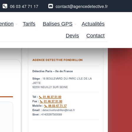
06 03 47 71 17
contact@agencedetective.fr
ention
Tarifs
Balises GPS
Actualités
Devis
Contact
AGENCE DETECTIVE FONDRILLON
Détective Paris – Ile de France
: 16 BOULEVARD DU PARC L’ILE DE LA
Siège
JATTE
92200 NEUILLY SUR SEINE
Tél :
01 46 37 51 00
Fax :
01 46 37 51 00
Mobile :
06 03 47 71 17
detectivefondrillon@club.fr
Email :
41405397500069
Siret :
r