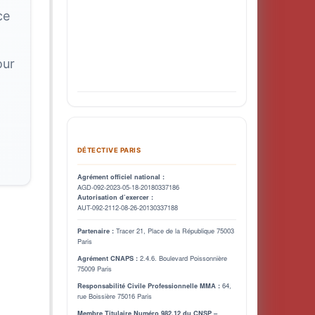
ce
our
DÉTECTIVE PARIS
Agrément officiel national :
AGD-092-2023-05-18-20180337186
Autorisation d’exercer :
AUT-092-2112-08-26-20130337188
Tracer 21, Place de la République 75003
Partenaire :
Paris
2.4.6. Boulevard Poissonnière
Agrément CNAPS :
75009 Paris
64,
Responsabilité Civile Professionnelle MMA :
rue Boissière 75016 Paris
Membre Titulaire Numéro 982.12 du CNSP –