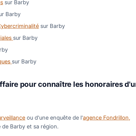
es
sur Barby
ur Barby
ybercriminalité
sur Barby
iales
sur Barby
rby
ques
sur Barby
faire pour connaître les honoraires d'u
urveillance
ou d'une enquête de l'
agence Fondrillon,
le de Barby et sa région.