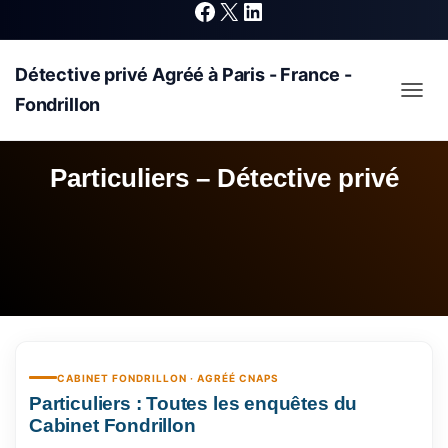
F
X
L
Détective privé Agréé à Paris - France -
a
i
Fondrillon
OUVRI
c
n
Particuliers – Détective privé
e
k
b
e
o
d
o
I
CABINET FONDRILLON · AGRÉÉ CNAPS
Particuliers : Toutes les enquêtes du
Cabinet Fondrillon
k
n