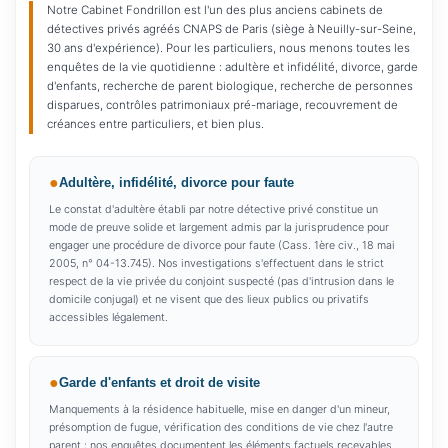
Notre Cabinet Fondrillon est l'un des plus anciens cabinets de
détectives privés agréés CNAPS de Paris (siège à Neuilly-sur-Seine,
30 ans d'expérience). Pour les particuliers, nous menons toutes les
enquêtes de la vie quotidienne : adultère et infidélité, divorce, garde
d'enfants, recherche de parent biologique, recherche de personnes
disparues, contrôles patrimoniaux pré-mariage, recouvrement de
créances entre particuliers, et bien plus.
Adultère, infidélité, divorce pour faute
Le constat d'adultère établi par notre détective privé constitue un
mode de preuve solide et largement admis par la jurisprudence pour
engager une procédure de divorce pour faute (Cass. 1ère civ., 18 mai
2005, n° 04-13.745). Nos investigations s'effectuent dans le strict
respect de la vie privée du conjoint suspecté (pas d'intrusion dans le
domicile conjugal) et ne visent que des lieux publics ou privatifs
accessibles légalement.
Garde d'enfants et droit de visite
Manquements à la résidence habituelle, mise en danger d'un mineur,
présomption de fugue, vérification des conditions de vie chez l'autre
parent : nos enquêtes documentent les éléments factuels recevables