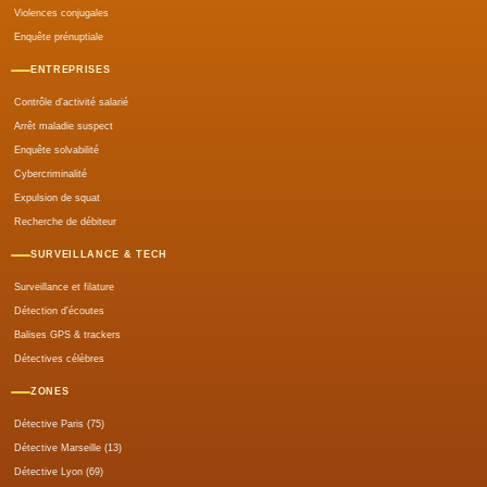
Violences conjugales
Enquête prénuptiale
ENTREPRISES
Contrôle d'activité salarié
Arrêt maladie suspect
Enquête solvabilité
Cybercriminalité
Expulsion de squat
Recherche de débiteur
SURVEILLANCE & TECH
Surveillance et filature
Détection d'écoutes
Balises GPS & trackers
Détectives célèbres
ZONES
Détective Paris (75)
Détective Marseille (13)
Détective Lyon (69)