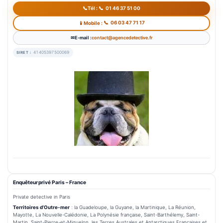
01 46 37 51 00
Tél :
06 03 47 71 17
Mobile :
E-mail :
contact@agencedetective.fr
41405397500069
SIRET :
Enquêteur privé Paris – France
Private detective in Paris
Territoires d’Outre-mer
: la Guadeloupe, la Guyane, la Martinique, La Réunion,
Mayotte, La Nouvelle-Calédonie, La Polynésie française, Saint-Barthélemy, Saint-
Martin, Saint-Pierre-et-Miquelon, les Terres Australes et Antarctiques Françaises et