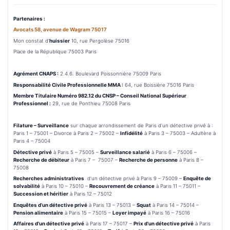
Partenaires :
Avocats 58, avenue de Wagram 75017
Mon constat d’
huissier
10, rue Pergolèse 75016
Place de la République 75003 Paris
Agrément CNAPS :
2.4.6. Boulevard Poissonnière 75009 Paris
Responsabilité Civile Professionnelle MMA :
64, rue Boissière 75016 Paris
Membre Titulaire Numéro 982.12 du CNSP – Conseil National Supérieur
Professionnel :
29, rue de Ponthieu 75008 Paris
Filature – Surveillance
sur chaque arrondissement de Paris d’un détective privé à :
Paris 1 – 75001 – Divorce à Paris 2 – 75002 –
Infidélité
à Paris 3 – 75003 – Adultère à
Paris 4 – 75004
Détective privé
à Paris 5 – 75005 –
Surveillance salarié
à Paris 6 – 75006 –
Recherche de débiteur
à Paris 7 – 75007 –
Recherche de personne
à Paris 8 –
75008
Recherches administratives
d’un détective privé à Paris 9 – 75009 –
Enquête de
solvabilité
à Paris 10 – 75010 –
Recouvrement de créance
à Paris 11 – 75011 –
Succession et héritier
à Paris 12 – 75012
Enquêtes d’un détective privé
à Paris 13 – 75013 –
Squat
à Paris 14 – 75014 –
Pension alimentaire
à Paris 15 – 75015 –
Loyer impayé
à Paris 16 – 75016
Affaires d’un détective privé
à Paris 17 – 75017 –
Prix d’un détective privé
à Paris