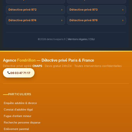
Détective privé 972
Détective privé 973
Détective privé 974
Détective privé 976
©2026 detectiveparis.fr |
Mentions légales / CGU
Agence
Fondrillon
— Détective privé Paris & France
Détective privé agréé
CNAPS
· Devis gratuit 24h/24 · Toutes interventions confidentielles
06 03 47 71 17
PARTICULIERS
Enquête adultère & divorce
Constat d'adultère légal
Fugue d'enfant mineur
Recherche personne disparue
Enlèvement parental