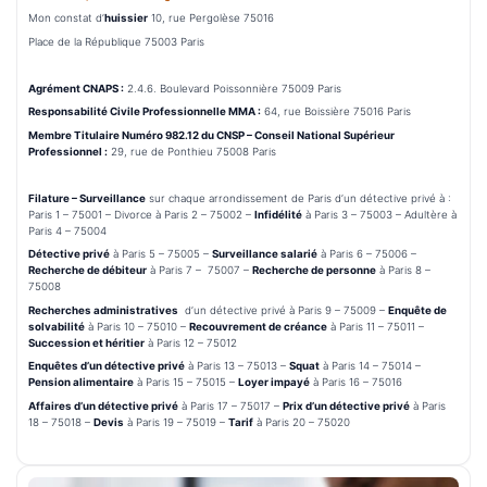
Mon constat d’
huissier
10, rue Pergolèse 75016
Place de la République 75003 Paris
Agrément CNAPS :
2.4.6. Boulevard Poissonnière 75009 Paris
Responsabilité Civile Professionnelle MMA :
64, rue Boissière 75016 Paris
Membre Titulaire Numéro 982.12 du CNSP – Conseil National Supérieur
Professionnel :
29, rue de Ponthieu 75008 Paris
Filature – Surveillance
sur chaque arrondissement de Paris d’un détective privé à :
Paris 1 – 75001 – Divorce à Paris 2 – 75002 –
Infidélité
à Paris 3 – 75003 – Adultère à
Paris 4 – 75004
Détective privé
à Paris 5 – 75005 –
Surveillance salarié
à Paris 6 – 75006 –
Recherche de débiteur
à Paris 7 – 75007 –
Recherche de personne
à Paris 8 –
75008
Recherches administratives
d’un détective privé à Paris 9 – 75009 –
Enquête de
solvabilité
à Paris 10 – 75010 –
Recouvrement de créance
à Paris 11 – 75011 –
Succession et héritier
à Paris 12 – 75012
Enquêtes d’un détective privé
à Paris 13 – 75013 –
Squat
à Paris 14 – 75014 –
Pension alimentaire
à Paris 15 – 75015 –
Loyer impayé
à Paris 16 – 75016
Affaires d’un détective privé
à Paris 17 – 75017 –
Prix d’un détective privé
à Paris
18 – 75018 –
Devis
à Paris 19 – 75019 –
Tarif
à Paris 20 – 75020