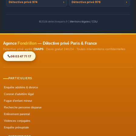
Détective privé 974
Détective privé 976
©2026 detectiveparis.fr |
Mentions légales / CGU
Agence
Fondrillon
— Détective privé Paris & France
Détective privé agréé
CNAPS
· Devis gratuit 24h/24 · Toutes interventions confidentielles
06 03 47 71 17
PARTICULIERS
Enquête adultère & divorce
Constat d'adultère légal
Fugue d'enfant mineur
Recherche personne disparue
Enlèvement parental
Violences conjugales
Enquête prénuptiale