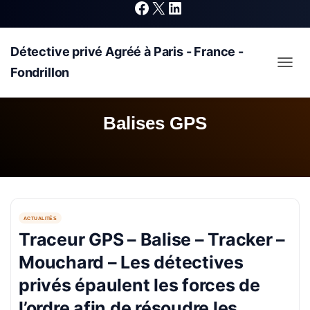
F
X
L
Détective privé Agréé à Paris - France -
a
i
Fondrillon
OUVRI
c
n
Balises GPS
e
k
b
e
ACTUALITÉS
o
d
Traceur GPS – Balise – Tracker –
Mouchard – Les détectives
o
I
privés épaulent les forces de
k
n
l’ordre afin de résoudre les