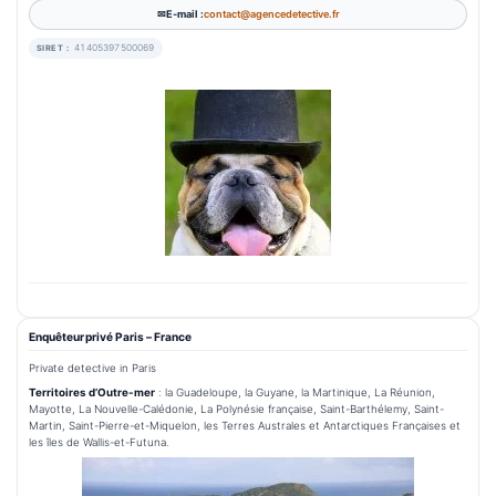
E-mail :
contact@agencedetective.fr
41405397500069
SIRET :
Enquêteur privé Paris – France
Private detective in Paris
Territoires d’Outre-mer
: la Guadeloupe, la Guyane, la Martinique, La Réunion,
Mayotte, La Nouvelle-Calédonie, La Polynésie française, Saint-Barthélemy, Saint-
Martin, Saint-Pierre-et-Miquelon, les Terres Australes et Antarctiques Françaises et
les îles de Wallis-et-Futuna.