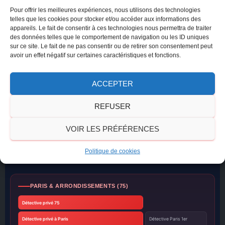
Pour offrir les meilleures expériences, nous utilisons des technologies
telles que les cookies pour stocker et/ou accéder aux informations des
appareils. Le fait de consentir à ces technologies nous permettra de traiter
des données telles que le comportement de navigation ou les ID uniques
sur ce site. Le fait de ne pas consentir ou de retirer son consentement peut
avoir un effet négatif sur certaines caractéristiques et fonctions.
ACCEPTER
REFUSER
VOIR LES PRÉFÉRENCES
Nos zones d'intervention
Détective privé agréé CNAPS, intervention rapide sur tous les départements de France
Politique de cookies
métropolitaine et DOM-TOM.
Devis gratuit 24h/24
au
06 03 47 71 17
PARIS & ARRONDISSEMENTS (75)
Détective privé 75
Détective privé à Paris
Détective Paris 1er