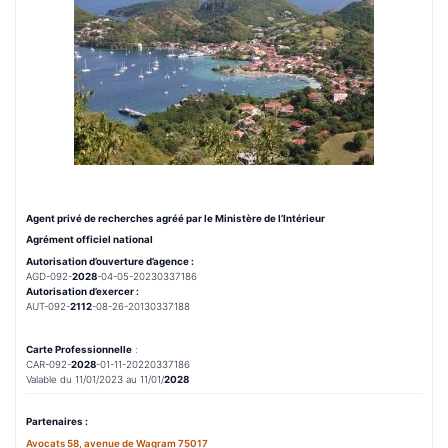
Agent privé de recherches agréé par le Ministère de l’Intérieur
Agrément officiel national
Autorisation d’ouverture d’agence :
AGD-092-
2028
-04-05-20230337186
Autorisation d’exercer :
AUT-092-
2112
-08-26-20130337188
Carte Professionnelle
:
CAR-092-
2028
-01-11-20220337186
Valable du 11/01/2023 au 11/01/
2028
Partenaires :
Avocats 58, avenue de Wagram 75017