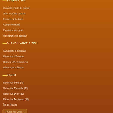
ENTREPRISES
Contrôle d'activité salarié
Arrêt maladie suspect
Enquête solvabilité
Cybercriminalité
Expulsion de squat
Recherche de débiteur
SURVEILLANCE & TECH
Surveillance et filature
Détection d'écoutes
Balises GPS & trackers
Détectives célèbres
ZONES
Détective Paris (75)
Détective Marseille (13)
Détective Lyon (69)
Détective Bordeaux (33)
Île-de-France
Toutes les villes →