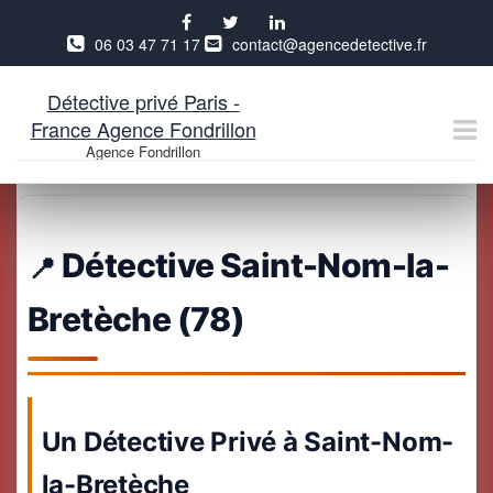
06 03 47 71 17
contact@agencedetective.fr
Détective privé Paris -
France Agence Fondrillon
Agence Fondrillon
Aller
au
contenu
Détective Saint-Nom-la-
Bretèche (78)
Un Détective Privé à Saint-Nom-
la-Bretèche