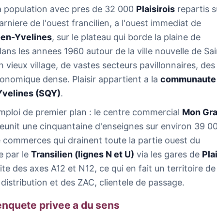
a population avec pres de 32 000
Plaisirois
repartis s
rniere de l'ouest francilien, a l'ouest immediat de
-en-Yvelines
, sur le plateau qui borde la plaine de
dans les annees 1960 autour de la ville nouvelle de Sai
n vieux village, de vastes secteurs pavillonnaires, des
onomique dense. Plaisir appartient a la
communaute
Yvelines (SQY)
.
mploi de premier plan : le centre commercial
Mon Gr
eunit une cinquantaine d'enseignes sur environ 39 0
e commerces qui drainent toute la partie ouest du
e par le
Transilien (lignes N et U)
via les gares de
Pla
ite des axes A12 et N12, ce qui en fait un territoire de 
 distribution et des ZAC, clientele de passage.
enquete privee a du sens