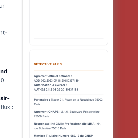
ur
nt-
DÉTECTIVE PARIS
and
Agrément officiel national :
00
AGD-092-2023-05-18-20180337186
Autorisation d’exercer :
AUT-092-2112-08-26-20130337188
isir-
Tracer 21, Place de la République 75003
Partenaire :
Paris
flux :
2.4.6. Boulevard Poissonnière
Agrément CNAPS :
75009 Paris
64,
Responsabilité Civile Professionnelle MMA :
rue Boissière 75016 Paris
Membre Titulaire Numéro 982.12 du CNSP –