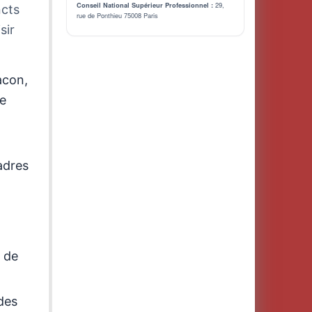
29,
Conseil National Supérieur Professionnel :
ncts
rue de Ponthieu 75008 Paris
sir
acon,
e
adres
e de
des