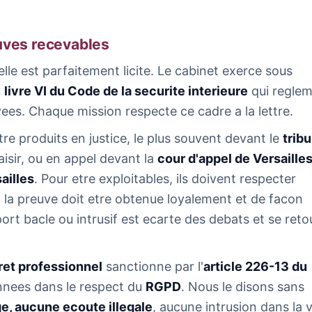
euves recevables
lle est parfaitement licite. Le cabinet exerce sous
u
livre VI du Code de la securite interieure
qui regle
ees. Chaque mission respecte ce cadre a la lettre.
tre produits en justice, le plus souvent devant le
trib
aisir, ou en appel devant la
cour d'appel de Versaille
ailles
. Pour etre exploitables, ils doivent respecter
 la preuve doit etre obtenue loyalement et de facon
ort bacle ou intrusif est ecarte des debats et se ret
ret professionnel
sanctionne par l'
article 226-13 du
onnees dans le respect du
RGPD
. Nous le disons sans
e, aucune ecoute illegale
, aucune intrusion dans la v