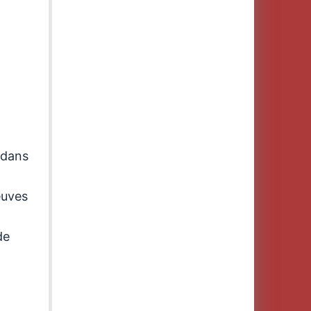
 dans
euves
de