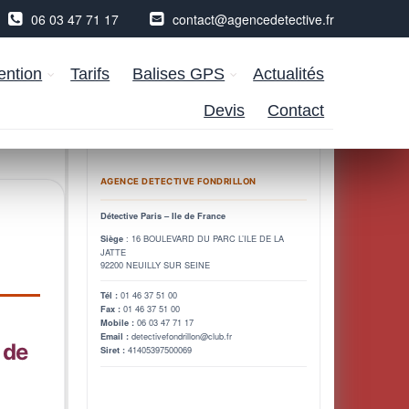
06 03 47 71 17
contact@agencedetective.fr
ention
Tarifs
Balises GPS
Actualités
Devis
Contact
AGENCE DETECTIVE FONDRILLON
Détective Paris – Ile de France
: 16 BOULEVARD DU PARC L’ILE DE LA
Siège
JATTE
92200 NEUILLY SUR SEINE
01 46 37 51 00
Tél :
01 46 37 51 00
Fax :
06 03 47 71 17
Mobile :
detectivefondrillon@club.fr
Email :
 de
41405397500069
Siret :