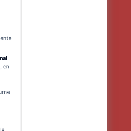
mente
unal
s
, en
ourne
ie