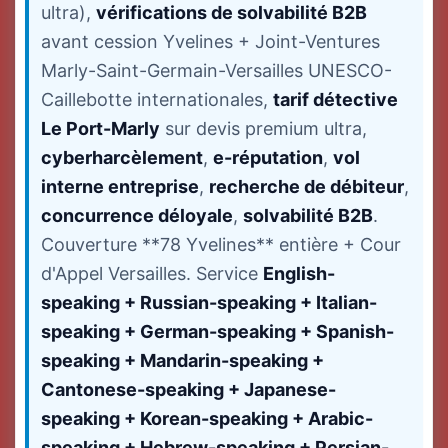
ultra),
vérifications de solvabilité B2B
avant cession Yvelines + Joint-Ventures
Marly-Saint-Germain-Versailles UNESCO-
Caillebotte internationales,
tarif détective
Le Port-Marly
sur devis premium ultra,
cyberharcèlement
,
e-réputation
,
vol
interne entreprise
,
recherche de débiteur
,
concurrence déloyale
,
solvabilité B2B
.
Couverture **78 Yvelines** entière + Cour
d'Appel Versailles. Service
English-
speaking + Russian-speaking + Italian-
speaking + German-speaking + Spanish-
speaking + Mandarin-speaking +
Cantonese-speaking + Japanese-
speaking + Korean-speaking + Arabic-
speaking + Hebrew-speaking + Persian-