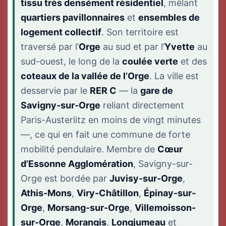
tissu très densément résidentiel
, mêlant
quartiers pavillonnaires
et
ensembles de
logement collectif
. Son territoire est
traversé par l’
Orge
au sud et par l’
Yvette
au
sud-ouest, le long de la
coulée verte
et des
coteaux de la vallée de l’Orge
. La ville est
desservie par le
RER C
— la
gare de
Savigny-sur-Orge
reliant directement
Paris-Austerlitz en moins de vingt minutes
—, ce qui en fait une commune de forte
mobilité pendulaire. Membre de
Cœur
d’Essonne Agglomération
, Savigny-sur-
Orge est bordée par
Juvisy-sur-Orge
,
Athis-Mons
,
Viry-Châtillon
,
Épinay-sur-
Orge
,
Morsang-sur-Orge
,
Villemoisson-
sur-Orge
,
Morangis
,
Longjumeau
et