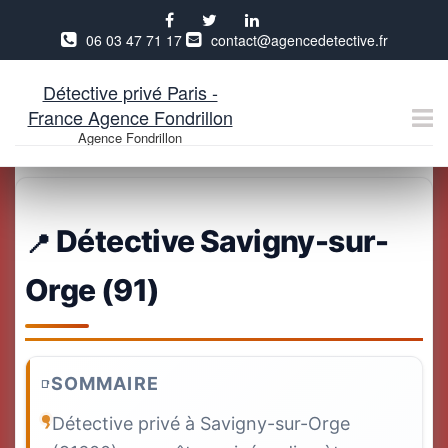
06 03 47 71 17
contact@agencedetective.fr
Détective privé Paris -
France Agence Fondrillon
Agence Fondrillon
Aller
au
contenu
Détective Savigny-sur-
Orge (91)
SOMMAIRE
Détective privé à Savigny-sur-Orge