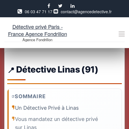
06 03 47 71 17
contact@agencedetective.fr
Détective privé Paris -
France Agence Fondrillon
Agence Fondrillon
Aller
au
contenu
Détective Linas (91)
SOMMAIRE
Un Détective Privé à Linas
Vous mandatez un détective privé
sur Linas