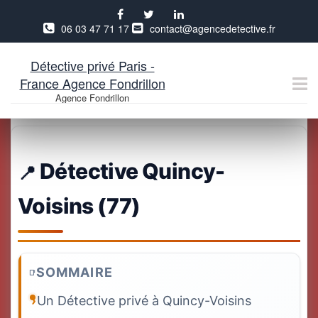
06 03 47 71 17
contact@agencedetective.fr
Détective privé Paris -
France Agence Fondrillon
Agence Fondrillon
Aller
au
contenu
Détective Quincy-
Voisins (77)
SOMMAIRE
Un Détective privé à Quincy-Voisins