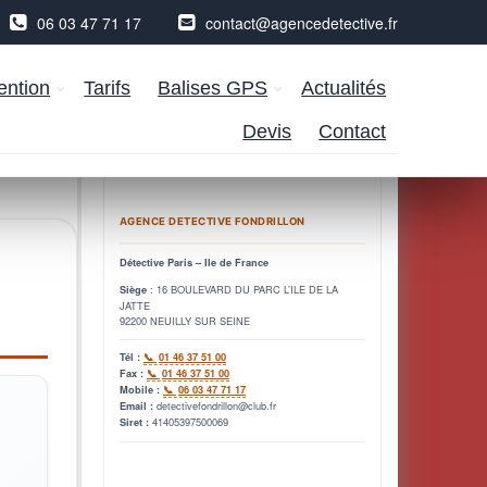
06 03 47 71 17
contact@agencedetective.fr
ention
Tarifs
Balises GPS
Actualités
Devis
Contact
AGENCE DETECTIVE FONDRILLON
Détective Paris – Ile de France
: 16 BOULEVARD DU PARC L’ILE DE LA
Siège
JATTE
92200 NEUILLY SUR SEINE
Tél :
01 46 37 51 00
Fax :
01 46 37 51 00
Mobile :
06 03 47 71 17
detectivefondrillon@club.fr
Email :
41405397500069
Siret :
r