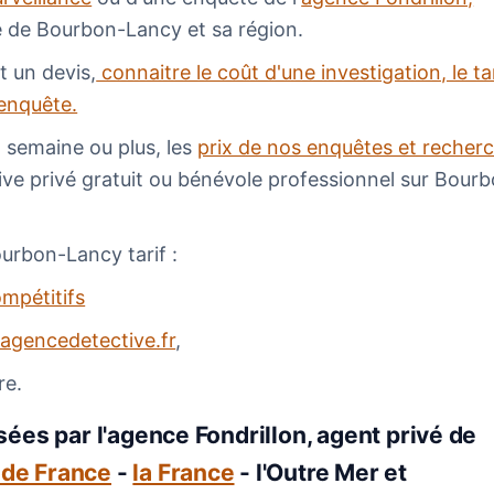
le de Bourbon-Lancy et sa région.
t un devis,
connaitre le coût d'une investigation, le ta
 enquête.
1 semaine ou plus, les
prix de nos enquêtes et recher
ctive privé gratuit ou bénévole professionnel sur Bour
ourbon-Lancy tarif :
ompétitifs
agencedetective.fr
,
re.
ées par l'agence Fondrillon, agent privé de
e de France
-
la France
- l'Outre Mer et