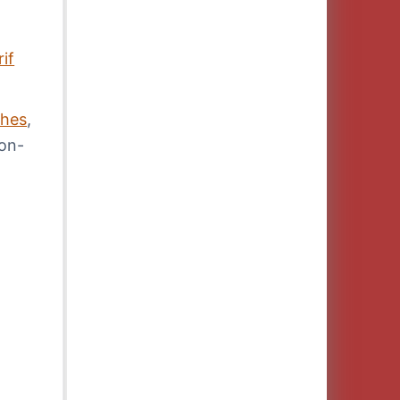
rif
ches
,
bon-