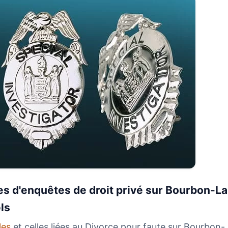
es d'enquêtes de droit privé sur Bourbon-L
ls
ales
et celles liées au Divorce pour faute sur Bourbon-