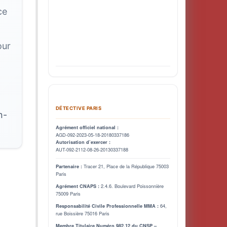
ce
our
DÉTECTIVE PARIS
n-
Agrément officiel national :
AGD-092-2023-05-18-20180337186
Autorisation d’exercer :
AUT-092-2112-08-26-20130337188
Tracer 21, Place de la République 75003
Partenaire :
Paris
2.4.6. Boulevard Poissonnière
Agrément CNAPS :
75009 Paris
64,
Responsabilité Civile Professionnelle MMA :
rue Boissière 75016 Paris
Membre Titulaire Numéro 982.12 du CNSP –