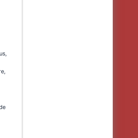
us,
re,
 de