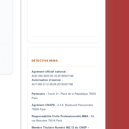
DÉTECTIVE PARIS
Agrément officiel national :
AGD-092-2023-05-18-20180337186
Autorisation d’exercer :
AUT-092-2112-08-26-20130337188
Tracer 21, Place de la République 75003
Partenaire :
Paris
2.4.6. Boulevard Poissonnière
Agrément CNAPS :
75009 Paris
64,
Responsabilité Civile Professionnelle MMA :
rue Boissière 75016 Paris
Membre Titulaire Numéro 982.12 du CNSP –