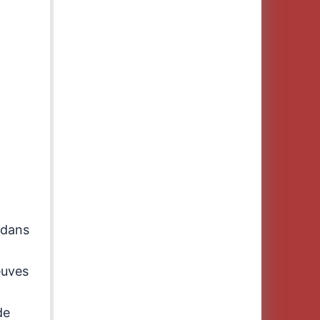
 dans
euves
de