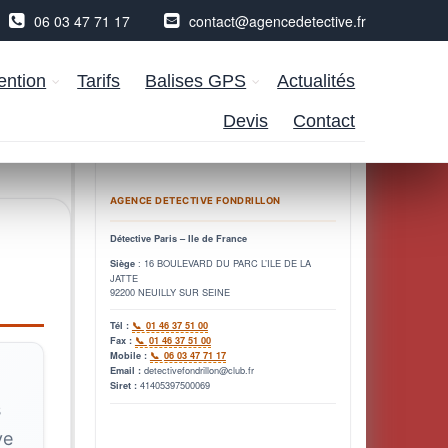
06 03 47 71 17
contact@agencedetective.fr
ention
Tarifs
Balises GPS
Actualités
Devis
Contact
AGENCE DETECTIVE FONDRILLON
Détective Paris – Ile de France
: 16 BOULEVARD DU PARC L’ILE DE LA
Siège
JATTE
92200 NEUILLY SUR SEINE
Tél :
01 46 37 51 00
Fax :
01 46 37 51 00
Mobile :
06 03 47 71 17
detectivefondrillon@club.fr
Email :
41405397500069
Siret :
s
ve