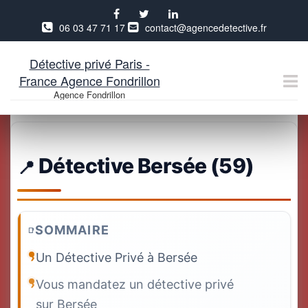
06 03 47 71 17
contact@agencedetective.fr
Détective privé Paris -
France Agence Fondrillon
Agence Fondrillon
Aller
au
contenu
Détective Bersée (59)
SOMMAIRE
Un Détective Privé à Bersée
Vous mandatez un détective privé
sur Bersée