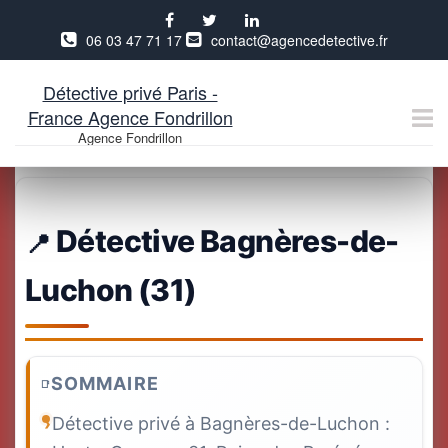
06 03 47 71 17
contact@agencedetective.fr
Détective privé Paris -
France Agence Fondrillon
Agence Fondrillon
Aller
au
contenu
Détective Bagnères-de-
Luchon (31)
SOMMAIRE
Détective privé à Bagnères-de-Luchon :