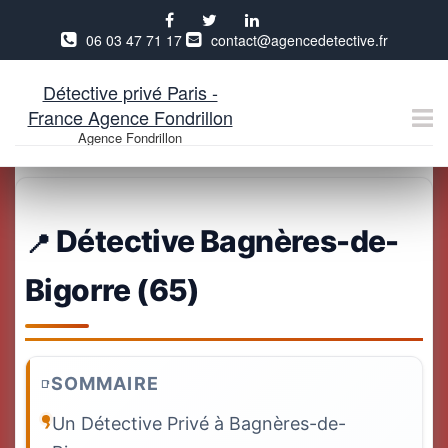
06 03 47 71 17
contact@agencedetective.fr
Détective privé Paris -
France Agence Fondrillon
Agence Fondrillon
Aller
au
contenu
Détective Bagnères-de-
Bigorre (65)
SOMMAIRE
Un Détective Privé à Bagnères-de-