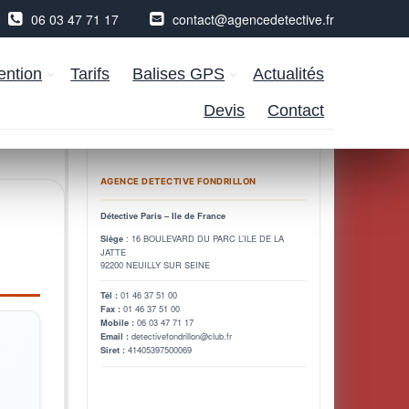
06 03 47 71 17
contact@agencedetective.fr
ention
Tarifs
Balises GPS
Actualités
Devis
Contact
AGENCE DETECTIVE FONDRILLON
Détective Paris – Ile de France
: 16 BOULEVARD DU PARC L’ILE DE LA
Siège
JATTE
92200 NEUILLY SUR SEINE
01 46 37 51 00
Tél :
01 46 37 51 00
Fax :
06 03 47 71 17
Mobile :
detectivefondrillon@club.fr
Email :
41405397500069
Siret :
r