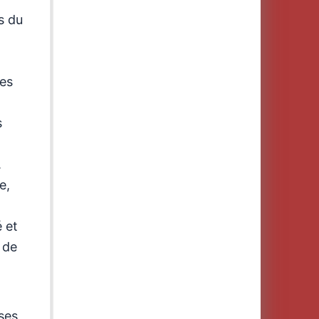
s du
des
s
.
e,
 et
 de
 ses