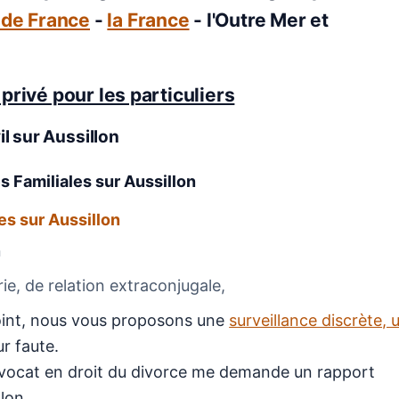
e de France
-
la France
- l'Outre Mer et
privé pour les particuliers
il
sur Aussillon
es Familiales
sur Aussillon
es sur Aussillon
n
e, de relation extraconjugale,
njoint, nous vous proposons une
surveillance discrète, 
r faute.
avocat en droit du divorce me demande un rapport
llon