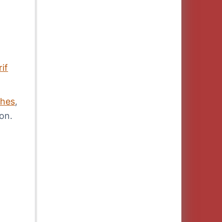
rif
ches
,
lon.