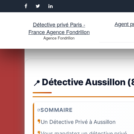
Détective privé Paris -
Agent pr
France Agence Fondrillon
Agence Fondrillon
Aller
au
contenu
Détective Aussillon (
SOMMAIRE
Un Détective Privé à Aussillon
Vous mandatez un détective privé