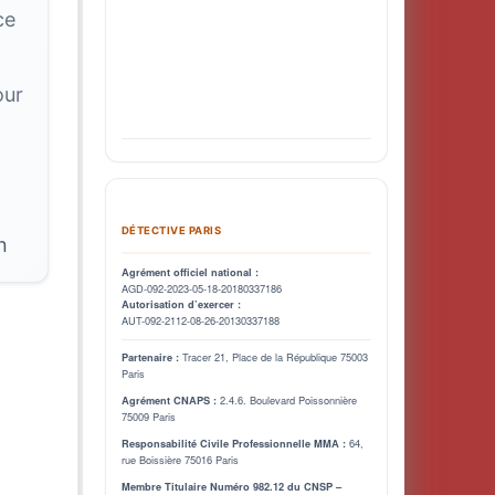
ce
our
DÉTECTIVE PARIS
n
Agrément officiel national :
AGD-092-2023-05-18-20180337186
Autorisation d’exercer :
AUT-092-2112-08-26-20130337188
Tracer 21, Place de la République 75003
Partenaire :
Paris
2.4.6. Boulevard Poissonnière
Agrément CNAPS :
75009 Paris
64,
Responsabilité Civile Professionnelle MMA :
rue Boissière 75016 Paris
Membre Titulaire Numéro 982.12 du CNSP –