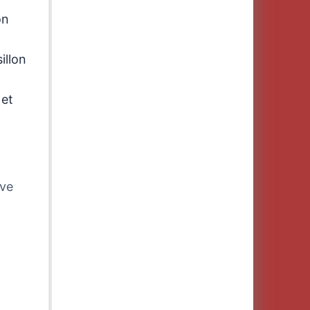
on
illon
 et
ive