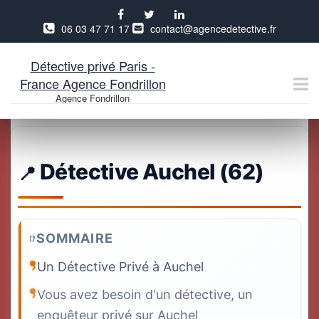
06 03 47 71 17
contact@agencedetective.fr
Détective privé Paris -
France Agence Fondrillon
Agence Fondrillon
Aller
au
contenu
Détective Auchel (62)
SOMMAIRE
Un Détective Privé à Auchel
Vous avez besoin d'un détective, un
enquêteur privé sur Auchel