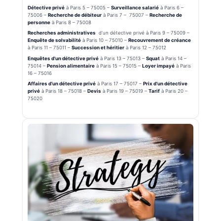
Détective privé
à Paris 5 – 75005 –
Surveillance salarié
à Paris 6 –
75006 –
Recherche de débiteur
à Paris 7 – 75007 –
Recherche de
personne
à Paris 8 – 75008
Recherches administratives
d’un détective privé à Paris 9 – 75009 –
Enquête de solvabilité
à Paris 10 – 75010 –
Recouvrement de créance
à Paris 11 – 75011 –
Succession et héritier
à Paris 12 – 75012
Enquêtes d’un détective privé
à Paris 13 – 75013 –
Squat
à Paris 14 –
75014 –
Pension alimentaire
à Paris 15 – 75015 –
Loyer impayé
à Paris
16 – 75016
Affaires d’un détective privé
à Paris 17 – 75017 –
Prix d’un détective
privé
à Paris 18 – 75018 –
Devis
à Paris 19 – 75019 –
Tarif
à Paris 20 –
75020