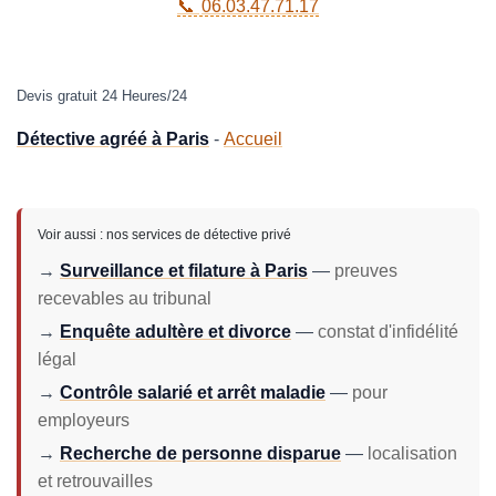
06.03.47.71.17
Devis gratuit 24 Heures/24
Détective agréé à Paris
-
Accueil
Voir aussi : nos services de détective privé
→
Surveillance et filature à Paris
—
preuves
recevables au tribunal
→
Enquête adultère et divorce
—
constat d'infidélité
légal
→
Contrôle salarié et arrêt maladie
—
pour
employeurs
→
Recherche de personne disparue
—
localisation
et retrouvailles