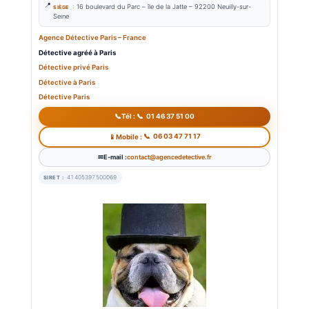
:
16 boulevard du Parc –
île de la Jatte – 9
2200 Neuilly-sur-
SIÈGE
Seine
Agence Détective Paris – France
Détective agréé à Paris
Détective
priv
é
Paris
Détective à Paris
Détective Paris
01 46 37 51 00
Tél :
06 03 47 71 17
Mobile :
E-mail :
contact@agencedetective.fr
41405397500069
SIRET :