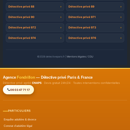
Détective privé 88
Détective privé 89
Détective privé 90
Détective privé 971
Détective privé 972
Détective privé 973
Détective privé 974
Détective privé 976
©2026 detectiveparis.fr |
Mentions légales / CGU
Agence
Fondrillon
— Détective privé Paris & France
Détective privé agréé
CNAPS
· Devis gratuit 24h/24 · Toutes interventions confidentielles
06 03 47 71 17
PARTICULIERS
Enquête adultère & divorce
Constat d'adultère légal