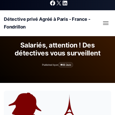
F
X
L
Détective privé Agréé à Paris - France -
a
i
Fondrillon
OUVRI
c
n
Salariés, attention ! Des
détectives vous surveillent
e
k
Published by
on
03 Juin
b
e
o
d
o
I
k
n