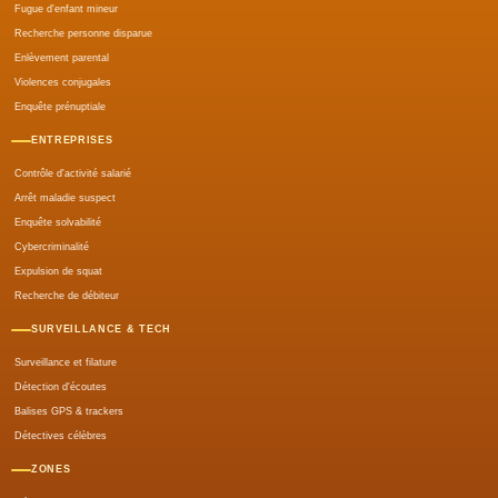
Fugue d'enfant mineur
Recherche personne disparue
Enlèvement parental
Violences conjugales
Enquête prénuptiale
ENTREPRISES
Contrôle d'activité salarié
Arrêt maladie suspect
Enquête solvabilité
Cybercriminalité
Expulsion de squat
Recherche de débiteur
SURVEILLANCE & TECH
Surveillance et filature
Détection d'écoutes
Balises GPS & trackers
Détectives célèbres
ZONES