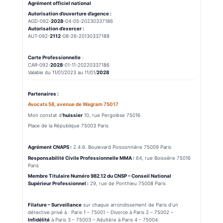
Agrément officiel national
Autorisation d’ouverture d’agence :
AGD-092-
2028
-04-05-20230337186
Autorisation d’exercer :
AUT-092-
2112
-08-26-20130337188
Carte Professionnelle
:
CAR-092-
2028
-01-11-20220337186
Valable du 11/01/2023 au 11/01/
2028
Partenaires :
Avocats 58, avenue de Wagram 75017
Mon constat d’
huissier
10, rue Pergolèse 75016
Place de la République 75003 Paris
Agrément CNAPS :
2.4.6. Boulevard Poissonnière 75009 Paris
Responsabilité Civile Professionnelle MMA :
64, rue Boissière 75016
Paris
Membre Titulaire Numéro 982.12 du CNSP – Conseil National
Supérieur Professionnel :
29, rue de Ponthieu 75008 Paris
Filature – Surveillance
sur chaque arrondissement de Paris d’un
détective privé à : Paris 1 – 75001 – Divorce à Paris 2 – 75002 –
Infidélité
à Paris 3 – 75003 – Adultère à Paris 4 – 75004